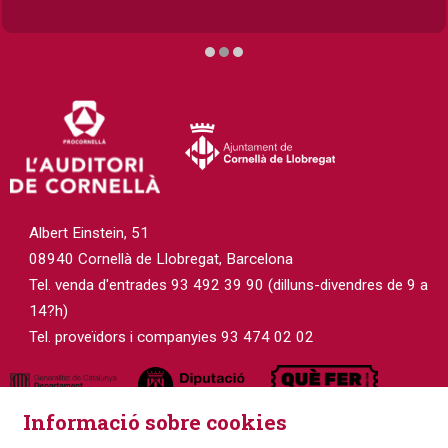
Diapositiva 2 de 3
Albert Einstein, 51
08940 Cornellà de Llobregat, Barcelona
Tel. venda d'entrades 93 492 39 90 (dilluns-divendres de 9 a
14?h)
Tel. proveïdors i companyies 93 474 02 02
Informació sobre cookies