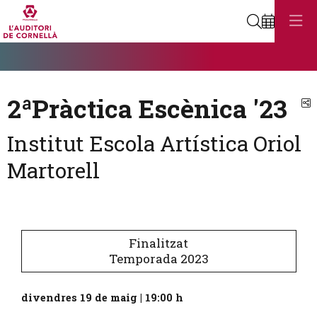
Cerca
Diapositiva 1
Aquest és un carrusel automàtic. Usa les fletxes del teclat o el botó
Diapositiva 1
2ªPràctica Escènica '23
C
Institut Escola Artística Oriol
Martorell
Finalitzat
Temporada 2023
divendres 19 de maig
|
19:00 h