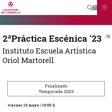
Buscar
Diapositiva 1
Éste es un carrusel automático. Usa las flechas del teclado o el bot
Diapositiva 1
2ªPráctica Escénica '23
C
Instituto Escuela Artística
Oriol Martorell
Finalizado
Temporada 2023
viernes 19 mayo
|
19:00 h