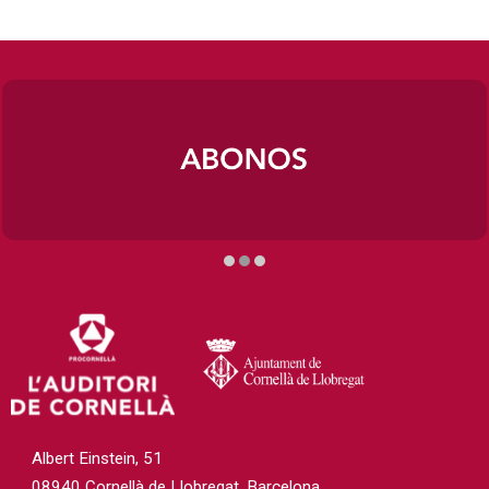
Diapositiva 2 de 3
Albert Einstein, 51
08940 Cornellà de Llobregat, Barcelona