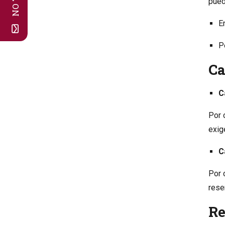
pued
E
P
Ca
C
Por 
exig
C
Por 
rese
Re