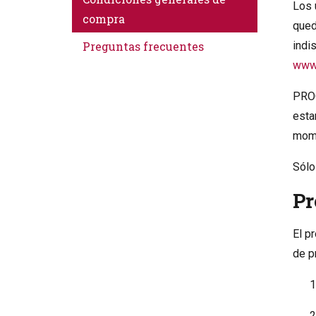
Los 
compra
qued
Preguntas frecuentes
indi
www.
PROC
esta
mom
Sólo
Pr
El p
de p