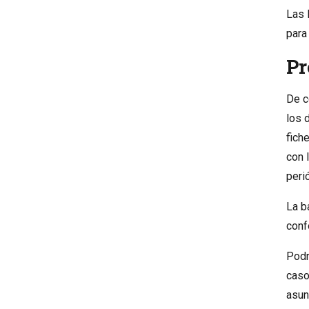
Las 
para
Pr
De c
los 
fich
con 
peri
La b
conf
Podr
caso
asun