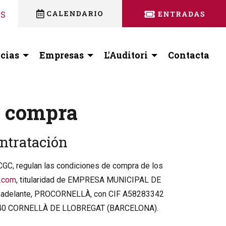
nstagram
 facebook
ES
cias
Empresas
L'Auditori
Contacta
e compra
ontratación
CGC, regulan las condiciones de compra de los
a.com
, titularidad de EMPRESA MUNICIPAL DE
adelante, PROCORNELLÀ, con CIF A58283342
08940 CORNELLÀ DE LLOBREGAT (BARCELONA).