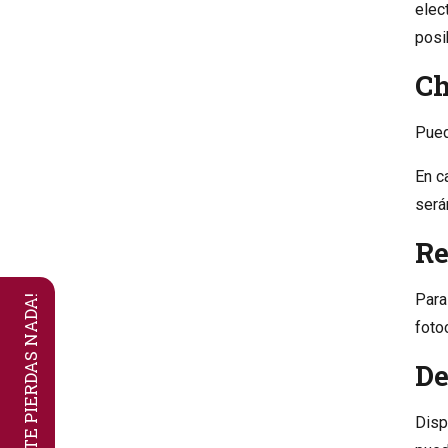
elec
posi
Ch
Pued
En c
será
Re
Para
NO TE PIERDAS NADA!
foto
De
Disp