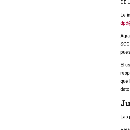
DE 
Le i
dpd@
Agra
SOCI
pues
El u
resp
que 
dato
Ju
Las 
Para