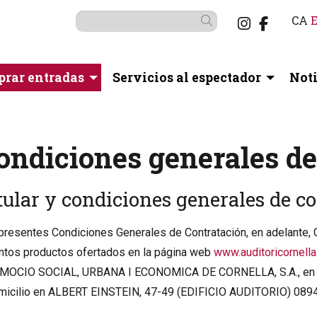
Link a i
Link a
CA
Buscar
rar entradas
Servicios al espectador
Noti
ondiciones generales d
tular y condiciones generales de c
presentes Condiciones Generales de Contratación, en adelante, 
intos productos ofertados en la página web
www.auditoricornell
OCIO SOCIAL, URBANA I ECONOMICA DE CORNELLA, S.A., en 
micilio en ALBERT EINSTEIN, 47-49 (EDIFICIO AUDITORIO) 