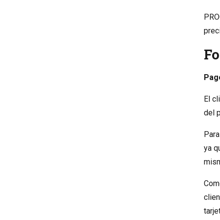
PROC
prec
Fo
Pago
El c
del 
Para
ya q
mism
Como
clie
tarj