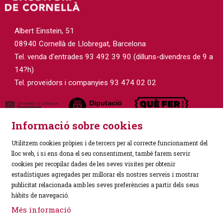
Albert Einstein, 51
08940 Cornellà de Llobregat, Barcelona
Tel. venda d'entrades 93 492 39 90 (dilluns-divendres de 9 a
14?h)
Tel. proveïdors i companyies 93 474 02 02
Informació sobre cookies
Utilitzem cookies pròpies i de tercers per al correcte funcionament del
lloc web, i si ens dona el seu consentiment, també farem servir
cookies per recopilar dades de les seves visites per obtenir
estadístiques agregades per millorar els nostres serveis i mostrar
Sitemap
|
Avís Legal
|
Política de Privacitat
|
publicitat relacionada amb les seves preferències a partir dels seus
Ús de Cookies
|
Contactar
hàbits de navegació.
Més informació
Link a instagram
Link a facebook