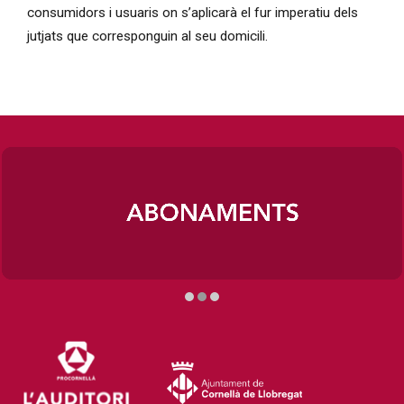
consumidors i usuaris on s’aplicarà el fur imperatiu dels
jutjats que corresponguin al seu domicili.
Diapositiva 2 de 3