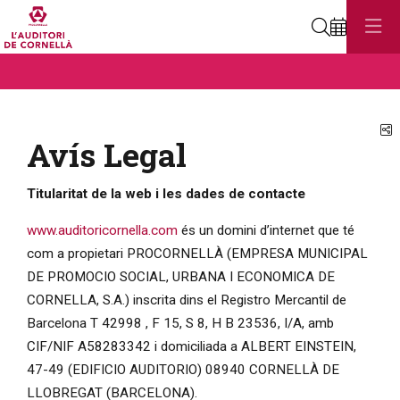
Cerca
Teatre. Teatre
Aquest és un carrusel automàtic. Usa les fletxes del teclat o el botó
Teatre
Teatre
C
Avís Legal
Titularitat de la web i les dades de contacte
www.auditoricornella.com
és un domini d’internet que té
com a propietari PROCORNELLÀ (EMPRESA MUNICIPAL
DE PROMOCIO SOCIAL, URBANA I ECONOMICA DE
CORNELLA, S.A.) inscrita dins el Registro Mercantil de
Barcelona T 42998 , F 15, S 8, H B 23536, I/A, amb
CIF/NIF A58283342 i domiciliada a ALBERT EINSTEIN,
47-49 (EDIFICIO AUDITORIO) 08940 CORNELLÀ DE
LLOBREGAT (BARCELONA).