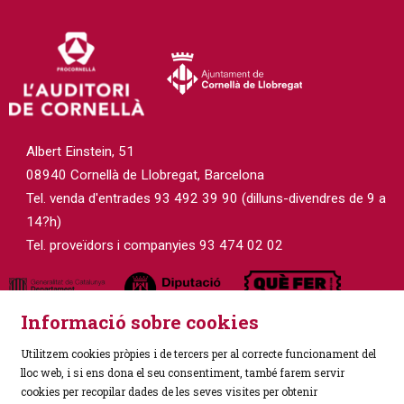
Diapositiva 2 de 3
Albert Einstein, 51
08940 Cornellà de Llobregat, Barcelona
Tel. venda d'entrades 93 492 39 90 (dilluns-divendres de 9 a
14?h)
Tel. proveïdors i companyies 93 474 02 02
Informació sobre cookies
Utilitzem cookies pròpies i de tercers per al correcte funcionament del
lloc web, i si ens dona el seu consentiment, també farem servir
cookies per recopilar dades de les seves visites per obtenir