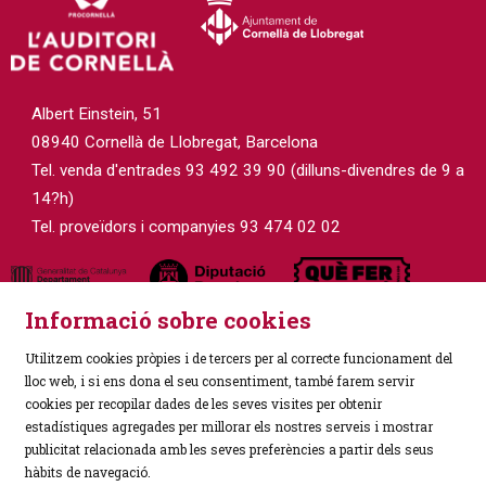
Albert Einstein, 51
08940 Cornellà de Llobregat, Barcelona
Tel. venda d'entrades 93 492 39 90 (dilluns-divendres de 9 a
14?h)
Tel. proveïdors i companyies 93 474 02 02
Informació sobre cookies
Utilitzem cookies pròpies i de tercers per al correcte funcionament del
lloc web, i si ens dona el seu consentiment, també farem servir
cookies per recopilar dades de les seves visites per obtenir
estadístiques agregades per millorar els nostres serveis i mostrar
Sitemap
|
Avís Legal
|
Política de Privacitat
|
publicitat relacionada amb les seves preferències a partir dels seus
Ús de Cookies
|
Contactar
hàbits de navegació.