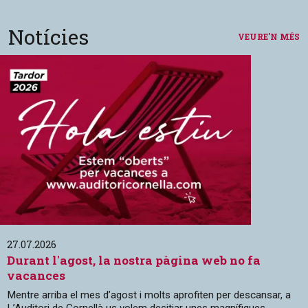
Notícies
VEURE'N MÉS
27.07.2026
Durant l'agost, la nostra pàgina web no fa
vacances
Mentre arriba el mes d’agost i molts aprofiten per descansar, a
L’Auditori de Cornellà us volem desitjar unes magnífiques