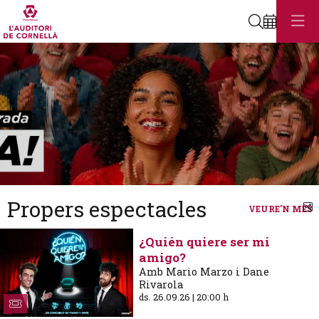
Cerca
Diapositiva 1
Aquest és un carrusel automàtic. Usa les fletxes del teclat o el botó
Diapositiva 1
Propers espectacles
C
VEURE'N MÉS
¿Quién quiere ser mi
amigo?
Amb Mario Marzo i Dane
Rivarola
ds. 26.09.26
|
20:00 h