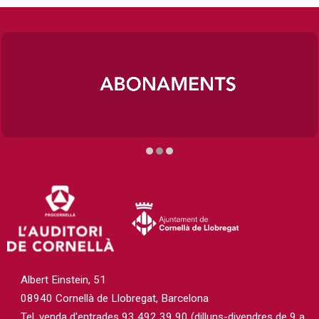
Diapositiva 2 de 3
Albert Einstein, 51
08940 Cornellà de Llobregat, Barcelona
Tel. venda d'entrades 93 492 39 90 (dilluns-divendres de 9 a