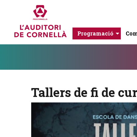
Programació
Com
Diapositiva 1
Aquest és un carrusel automàtic. Usa les fletxes del teclat o el b
Diapositiva 1
Tallers de fi de cu