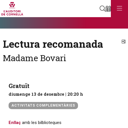
Cerca
Diapositiva 1
Aquest és un carrusel automàtic. Usa les fletxes del teclat o el botó
Diapositiva 1
Lectura recomanada
C
Madame Bovari
Gratuït
diumenge 13 de desembre
|
20:20 h
ACTIVITATS COMPLEMENTÀRIES
Enllaç
amb les bilblioteques