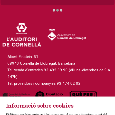
Diapositiva 2 de 3
Albert Einstein, 51
08940 Cornellà de Llobregat, Barcelona
Tel. venda d'entrades 93 492 39 90 (dilluns-divendres de 9 a
14?h)
Tel. proveïdors i companyies 93 474 02 02
Informació sobre cookies
Utilitzem cookies pròpies i de tercers per al correcte funcionament del