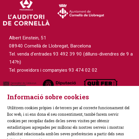
Albert Einstein, 51
08940 Cornellà de Llobregat, Barcelona
Tel. venda d'entrades 93 492 39 90 (dilluns-divendres de 9 a
14?h)
Tel. proveïdors i companyies 93 474 02 02
Informació sobre cookies
Utilitzem cookies pròpies i de tercers per al correcte funcionament del
lloc web, i si ens dona el seu consentiment, també farem servir
cookies per recopilar dades de les seves visites per obtenir
estadístiques agregades per millorar els nostres serveis i mostrar
Sitemap
|
Avís Legal
|
Política de Privacitat
|
publicitat relacionada amb les seves preferències a partir dels seus
Ús de Cookies
|
Contactar