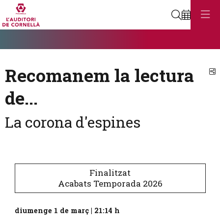
Cerca
Diapositiva 1
Aquest és un carrusel automàtic. Usa les fletxes del teclat o el botó
Diapositiva 1
Recomanem la lectura
C
de...
La corona d'espines
Finalitzat
Acabats Temporada 2026
diumenge 1 de març
|
21:14 h