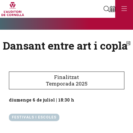
Cerca
Diapositiva 1
Aquest és un carrusel automàtic. Usa les fletxes del teclat o el botó
Diapositiva 1
Dansant entre art i copla
C
Finalitzat
Temporada 2025
diumenge 6 de juliol
|
18:30 h
FESTIVALS I ESCOLES