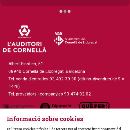
Diapositiva 2 de 3
Albert Einstein, 51
08940 Cornellà de Llobregat, Barcelona
Tel. venda d'entrades 93 492 39 90 (dilluns-divendres de 9 a
14?h)
Tel. proveïdors i companyies 93 474 02 02
Informació sobre cookies
Utilitzem cookies pròpies i de tercers per al correcte funcionament del