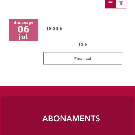
diumenge
06
18:30 h
jul
13 €
Finalitzat