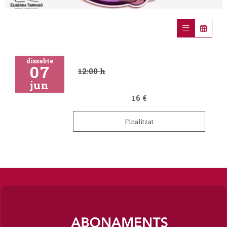
Diapositiva 1 de 1
dissabte
07
12:00 h
jun
16 €
Finalitzat