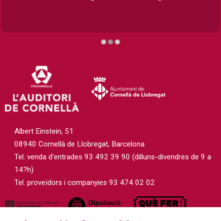
Diapositiva 2 de 3
Albert Einstein, 51
08940 Cornellà de Llobregat, Barcelona
Tel. venda d'entrades 93 492 39 90 (dilluns-divendres de 9 a
14?h)
Tel. proveïdors i companyies 93 474 02 02