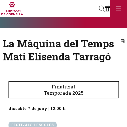
Cerca
Diapositiva 1
Aquest és un carrusel automàtic. Usa les fletxes del teclat o el botó
Diapositiva 1
La Màquina del Temps
C
Mati Elisenda Tarragó
Finalitzat
Temporada 2025
dissabte 7 de juny
|
12:00 h
FESTIVALS I ESCOLES