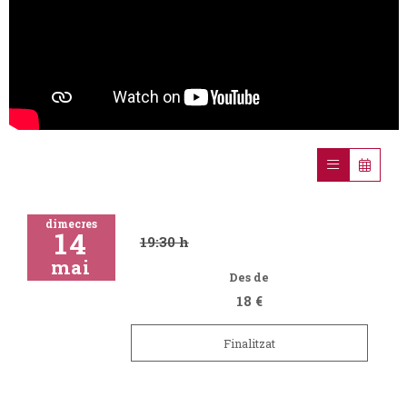
dimecres
14
19:30 h
mai
Des de
18 €
Finalitzat