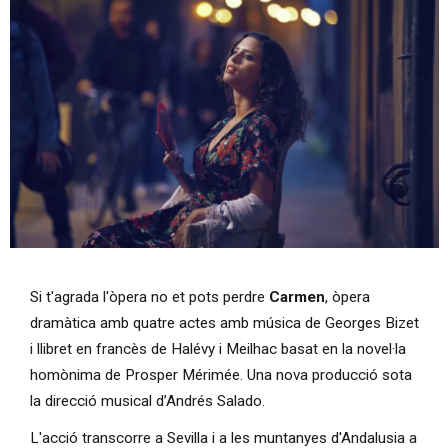
Diapositiva 1 de 1
Si t'agrada l'òpera no et pots perdre
Carmen
, òpera
dramàtica amb quatre actes amb música de Georges Bizet
i llibret en francès de Halévy i Meilhac basat en la novel·la
homònima de Prosper Mérimée. Una nova producció sota
la direcció musical d’Andrés Salado.
L'acció transcorre a Sevilla i a les muntanyes d'Andalusia a