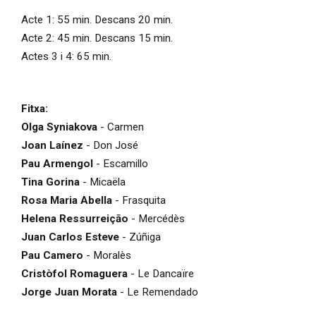
Acte 1: 55 min. Descans 20 min.
Acte 2: 45 min. Descans 15 min.
Actes 3 i 4: 65 min.
Fitxa:
Olga Syniakova
- Carmen
Joan Laínez
- Don José
Pau Armengol
- Escamillo
Tina Gorina
- Micaëla
Rosa Maria Abella
- Frasquita
Helena Ressurreiçāo
- Mercédès
Juan Carlos Esteve
- Zúñiga
Pau Camero
- Moralès
Cristòfol Romaguera
- Le Dancaïre
Jorge Juan Morata
- Le Remendado