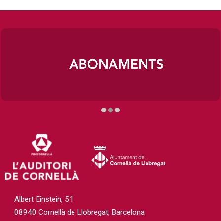
Diapositiva 2 de 3
Albert Einstein, 51
08940 Cornellà de Llobregat, Barcelona