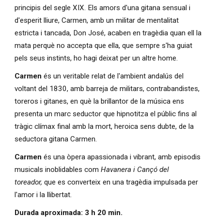
principis del segle XIX. Els amors d'una gitana sensual i
d'esperit lliure, Carmen, amb un militar de mentalitat
estricta i tancada, Don José, acaben en tragèdia quan ell la
mata perquè no accepta que ella, que sempre s'ha guiat
pels seus instints, ho hagi deixat per un altre home.
Carmen
és un veritable relat de l'ambient andalús del
voltant del 1830, amb barreja de militars, contrabandistes,
toreros i gitanes, en què la brillantor de la música ens
presenta un marc seductor que hipnotitza el públic fins al
tràgic clímax final amb la mort, heroica sens dubte, de la
seductora gitana Carmen.
Carmen
és una òpera apassionada i vibrant, amb episodis
musicals inoblidables com
Havanera i Cançó del
toreador,
que es converteix en una tragèdia impulsada per
l'amor i la llibertat.
Durada aproximada: 3 h 20 min.