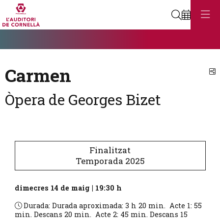
Cerca
Diapositiva 1
Aquest és un carrusel automàtic. Usa les fletxes del teclat o el botó
Diapositiva 1
Carmen
C
Òpera de Georges Bizet
Finalitzat
Temporada 2025
dimecres 14 de maig
|
19:30 h
Durada:
Durada aproximada: 3 h 20 min. Acte 1: 55
min. Descans 20 min. Acte 2: 45 min. Descans 15