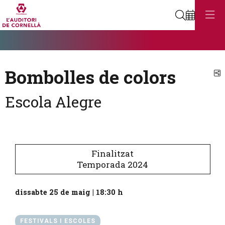
Cerca
Diapositiva 1
Aquest és un carrusel automàtic. Usa les fletxes del teclat o el botó
Diapositiva 1
Bombolles de colors
C
Escola Alegre
Finalitzat
Temporada 2024
dissabte 25 de maig
|
18:30 h
FESTIVALS I ESCOLES