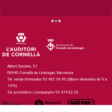
Diapositiva 2 de 3
Albert Einstein, 51
08940 Cornellà de Llobregat, Barcelona
Tel. venda d'entrades 93 492 39 90 (dilluns-divendres de 9 a
14?h)
Tel. proveïdors i companyies 93 474 02 02