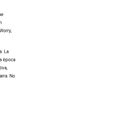
ue
m
Worry,
a. La
na època
iva,
arra. No
e