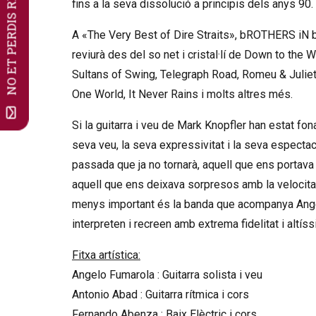
NO ET PERDIS RES!
fins a la seva dissolució a principis dels anys 90.
A «The Very Best of Dire Straits», bROTHERS iN 
reviurà des del so net i cristal·lí de Down to the
Sultans of Swing, Telegraph Road, Romeu & Juliet,
One World, It Never Rains i molts altres més.
Si la guitarra i veu de Mark Knopfler han estat 
seva veu, la seva expressivitat i la seva especta
passada que ja no tornarà, aquell que ens portava
aquell que ens deixava sorpresos amb la velocitat
menys important és la banda que acompanya Angel
interpreten i recreen amb extrema fidelitat i altís
Fitxa artística:
Angelo Fumarola : Guitarra solista i veu
Antonio Abad : Guitarra rítmica i cors
Fernando Abenza : Baix Elèctric i cors