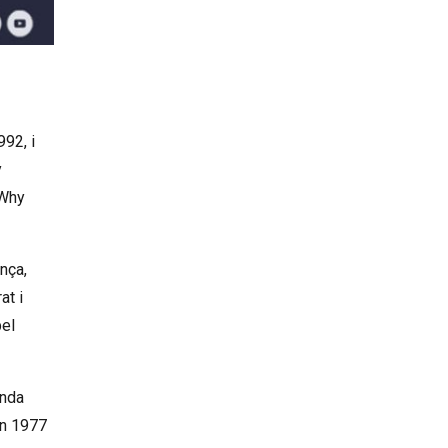
92, i
y
 Why
nça,
at i
pel
anda
en 1977