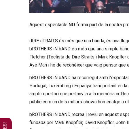
Diapositiva 1 de 1
Aquest espectacle
NO
forma part de la nostra p
dIRE sTRAITS és més que una banda, és una llegen
bROTHERS iN bAND és més que una simple banda h
Fletcher (Teclista de Dire Straits i Mark Knopfle
Aye Man i he de reconèixer que vaig pensar que er
bROTHERS iN bAND ha recorregut amb l’espectacle
Portugal, Luxemburg i Espanya transportant en la 
ampli repertori que pertany ja a la memòria col·le
públic com un dels millors shows homenatge a dIR
bROTHERS iN bAND recrea i reviu en aquest espe
fundada per Mark Knopfler, David Knopfler, John Il