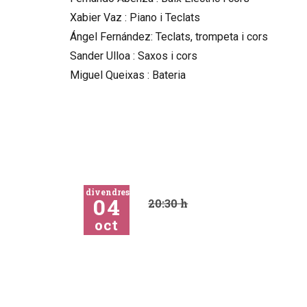
Xabier Vaz : Piano i Teclats
Ángel Fernández: Teclats, trompeta i cors
Sander Ulloa : Saxos i cors
Miguel Queixas : Bateria
divendres
04
20:30 h
oct