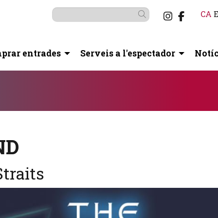
Link a i
Link a
CA
Cercar
prar entrades
Serveis a l'espectador
Notíc
otó pausa per controlar-lo.
ND
Straits