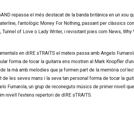
bAND repassa el més destacat de la banda britànica en un xou q
 Waterline, l’antològic Money For Nothing, passant per clàssics co
 Tunnel of Love o Lady Writer, i revisitant joies com News, Why 
fonamentals en dIRE sTRAITS el mateix passa amb Angelo Fumarol
cular forma de tocar la guitarra ens mostren al Mark Knopfler d’u
 de la mà amb melodies que ja formen part de la memòria col·lect
 de les seves mans i la seva tan personal forma de tocar la guit
o Fumarola, un grup de reconeguts músics de primer nivell qu
sim nivell l’extens repertori de dIRE sTRAITS.