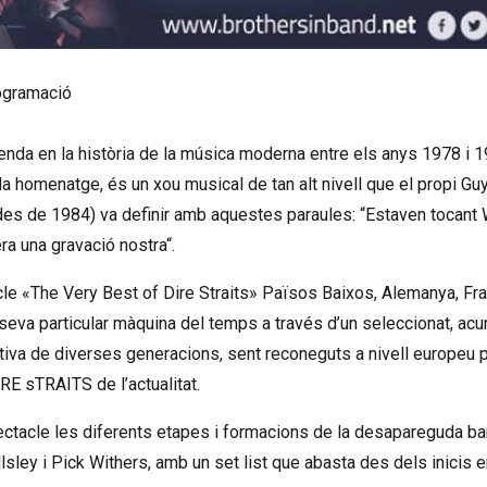
rogramació
da en la història de la música moderna entre els anys 1978 i 19
omenatge, és un xou musical de tan alt nivell que el propi Gu
r des de 1984) va definir amb aquestes paraules: “Estaven tocant
a una gravació nostra“.
 «The Very Best of Dire Straits» Països Baixos, Alemanya, Fra
seva particular màquina del temps a través d’un seleccionat, acur
ctiva de diverses generacions, sent reconeguts a nivell europeu 
E sTRAITS de l’actualitat.
ctacle les diferents etapes i formacions de la desapareguda b
lsley i Pick Withers, amb un set list que abasta des dels inicis 