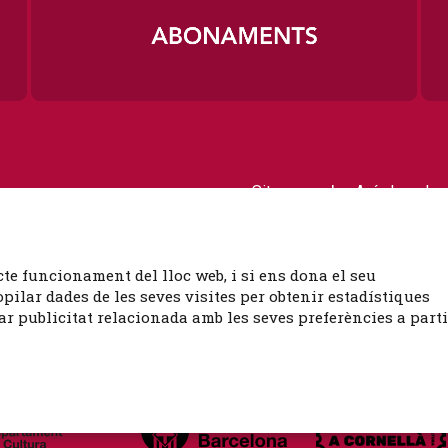
|
Sitemap
Avís Legal
Contactar
cte funcionament del lloc web, i si ens dona el seu
ilar dades de les seves visites per obtenir estadístiques
ar publicitat relacionada amb les seves preferències a parti
es de 9 a 14?h)