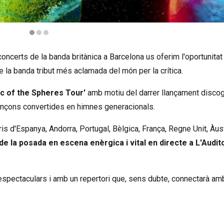
oncerts de la banda britànica a Barcelona us oferim l'oportunitat
e la banda tribut més aclamada del món per la crítica.
c of the Spheres Tour'
amb motiu del darrer llançament discog
ançons convertides en himnes generacionals.
is d'Espanya, Andorra, Portugal, Bèlgica, França, Regne Unit, Àust
 de la posada en escena enèrgica i vital en directe a L'Audit
espectaculars i amb un repertori que, sens dubte, connectarà am