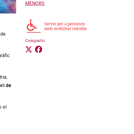
MENORS
 de
Compartir
ràfic
ria,
ori de
b el