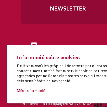
Diapositiva 1 de 3
Informació sobre cookies
Utilitzem cookies pròpies i de tercers per al corre
consentiment, també farem servir cookies per recop
agregades per millorar els nostres serveis i mostr
dels seus hàbits de navegació.
Albert Einstein, 51
08940 Cornellà de Llobregat, Barcelona
Més informació
Tel. venda d'entrades 93 492 39 90 (dilluns-divendr
Tel. proveïdors i companyies 93 474 02 02