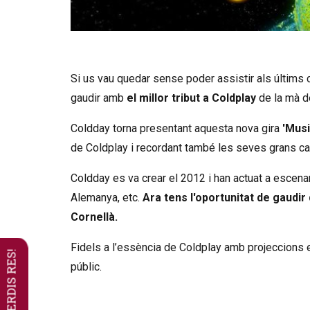
Diapositiva 1 de 3: Coldday, el tribut
Si us vau quedar sense poder assistir als últims c
gaudir amb
el millor tribut a Coldplay
de la mà d
Coldday torna presentant aquesta nova gira
'Musi
de Coldplay i recordant també les seves grans c
Coldday es va crear el 2012 i han actuat a escenar
Alemanya, etc.
Ara tens l'oportunitat de gaudir
Cornellà.
Fidels a l’essència de Coldplay amb projeccions 
NO ET PERDIS RES!
públic.