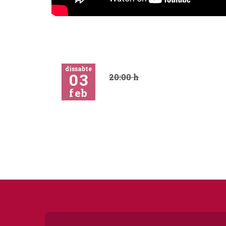
dissabte
03
20:00 h
feb