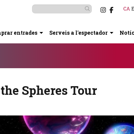
Link a i
Link a
CA
Cercar
prar entrades
Serveis a l'espectador
Notíc
otó pausa per controlar-lo.
 the Spheres Tour