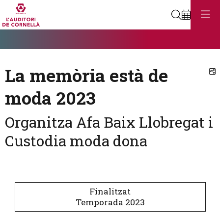
Cerca
Diapositiva 1
Aquest és un carrusel automàtic. Usa les fletxes del teclat o el botó
Diapositiva 1
La memòria està de
C
moda 2023
Organitza Afa Baix Llobregat i
Custodia moda dona
Finalitzat
Temporada 2023