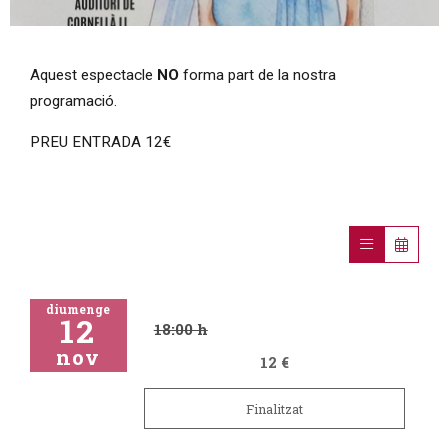
Diapositiva 1 de 1
Aquest espectacle
NO
forma part de la nostra
programació.
PREU ENTRADA 12€
diumenge
12
18:00 h
nov
12 €
Finalitzat