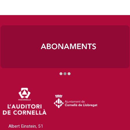
Diapositiva 2 de 3
Albert Einstein, 51