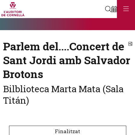
Cerca
Diapositiva 1
Aquest és un carrusel automàtic. Usa les fletxes del teclat o el botó
Diapositiva 1
Parlem del....Concert de
C
Sant Jordi amb Salvador
Brotons
Bilblioteca Marta Mata (Sala
Titán)
Finalitzat