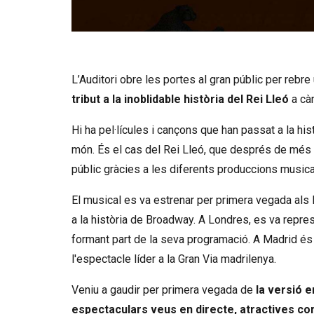
Diapositiva 1 de 4: De Simba a Kiara
L’Auditori obre les portes al gran públic per reb
tribut a la inoblidable història del Rei Lleó
a càr
Hi ha pel·lícules i cançons que han passat a la his
món. És el cas del Rei Lleó, que després de més d
públic gràcies a les diferents produccions musica
El musical es va estrenar per primera vegada als 
a la història de Broadway. A Londres, es va repre
formant part de la seva programació. A Madrid és
l'espectacle líder a la Gran Via madrilenya.
Veniu a gaudir per primera vegada de
la versió e
espectaculars veus en directe, atractives co