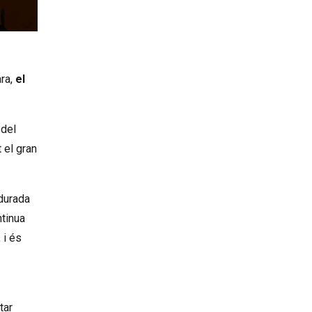
ara,
el
 del
 el gran
 durada
ntinua
 i és
tar