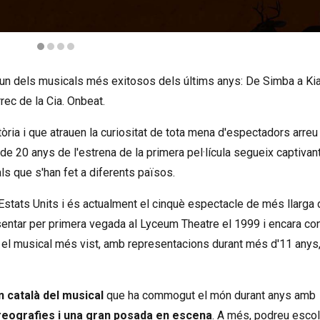
re un dels musicals més exitosos dels últims anys: De Simba a Ki
rec de la Cia. Onbeat.
tòria i que atrauen la curiositat de tota mena d'espectadors arreu
e 20 anys de l'estrena de la primera pel·lícula segueix captivant
ls que s'han fet a diferents països.
Estats Units i és actualment el cinquè espectacle de més llarga
sentar per primera vegada al Lyceum Theatre el 1999 i encara co
 el musical més vist, amb representacions durant més d'11 anys,
n català del musical
que ha commogut el món durant anys amb
reografies i una gran posada en escena
. A més, podreu escol