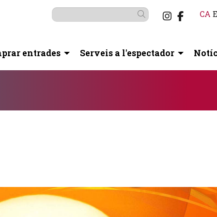
Link a i
Link a
CA
Cercar
prar entrades
Serveis a l'espectador
Notíc
otó pausa per controlar-lo.