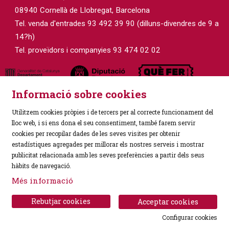
08940 Cornellà de Llobregat, Barcelona
Tel. venda d'entrades 93 492 39 90 (dilluns-divendres de 9 a
14?h)
Tel. proveïdors i companyies 93 474 02 02
Informació sobre cookies
Utilitzem cookies pròpies i de tercers per al correcte funcionament del
lloc web, i si ens dona el seu consentiment, també farem servir
cookies per recopilar dades de les seves visites per obtenir
estadístiques agregades per millorar els nostres serveis i mostrar
Sitemap
|
Avís Legal
|
Política de Privacitat
|
publicitat relacionada amb les seves preferències a partir dels seus
Ús de Cookies
|
Contactar
hàbits de navegació.
Més informació
Link a instagram
Link a facebook
Rebutjar cookies
Acceptar cookies
Configurar cookies