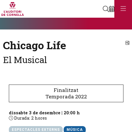
Cerca
Diapositiva 1
Aquest és un carrusel automàtic. Usa les fletxes del teclat o el botó
Diapositiva 1
Chicago Life
C
El Musical
Finalitzat
Temporada 2022
dissabte 3 de desembre
|
20:00 h
Durada:
2 hores
ESPECTACLES EXTERNS
MÚSICA