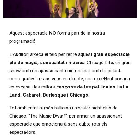
Diapositiva 1 de 1
Aquest espectacle
NO
forma part de la nostra
programació.
L’Auditori aixeca el teló per rebre aquest
gran espectacle
ple de màgia, sensualitat i música
. Chicago Life, un gran
show amb un apassionant guió original, amb trepidants
coreografies i grans veus en directe, una excel·lent posada
en escena i les millors
cançons de les pel·lícules La La
Land, Cabaret, Burlesque i Chicago
.
Tot ambientat al més bulliciós i singular night club de
Chicago, “The Magic Dwarf”, per armar un apassionant
espectacle que emocionarà sens dubte tots els
espectadors.