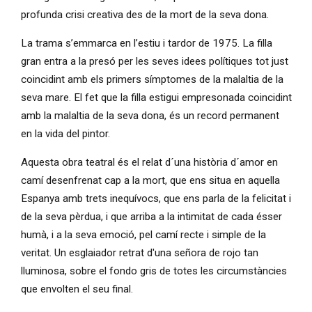
profunda crisi creativa des de la mort de la seva dona.
La trama s’emmarca en l’estiu i tardor de 1975. La filla
gran entra a la presó per les seves idees polítiques tot just
coincidint amb els primers símptomes de la malaltia de la
seva mare. El fet que la filla estigui empresonada coincidint
amb la malaltia de la seva dona, és un record permanent
en la vida del pintor.
Aquesta obra teatral és el relat d´una història d´amor en
camí desenfrenat cap a la mort, que ens situa en aquella
Espanya amb trets inequívocs, que ens parla de la felicitat i
de la seva pèrdua, i que arriba a la intimitat de cada ésser
humà, i a la seva emoció, pel camí recte i simple de la
veritat. Un esglaiador retrat d'una señora de rojo tan
lluminosa, sobre el fondo gris de totes les circumstàncies
que envolten el seu final.