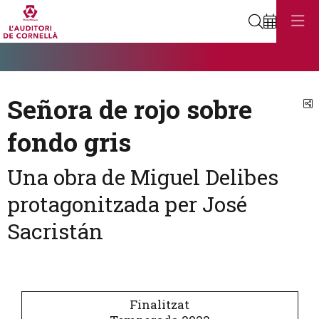
Cerca
Diapositiva 1
Aquest és un carrusel automàtic. Usa les fletxes del teclat o el botó
Diapositiva 1
Señora de rojo sobre
C
fondo gris
Una obra de Miguel Delibes
protagonitzada per José
Sacristán
Finalitzat