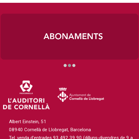
Diapositiva 2 de 3
Albert Einstein, 51
08940 Cornellà de Llobregat, Barcelona
Tel. venda d'entrades 93 492 39 90 (dilluns-divendres de 9 a