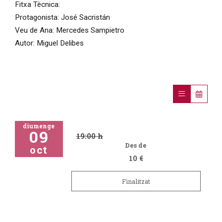
Fitxa Tècnica:
Protagonista: José Sacristán
Veu de Ana: Mercedes Sampietro
Autor: Miguel Delibes
diumenge
09
19:00 h
Des de
oct
10 €
Finalitzat