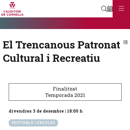
Cerca
Diapositiva 1
Aquest és un carrusel automàtic. Usa les fletxes del teclat o el botó
Diapositiva 1
El Trencanous Patronat
C
Cultural i Recreatiu
Finalitzat
Temporada 2021
divendres 3 de desembre
|
18:00 h
FESTIVALS I ESCOLES