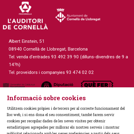
Albert Einstein, 51
08940 Cornellà de Llobregat, Barcelona
Tel. venda d'entrades 93 492 39 90 (dilluns-divendres de 9 a
14?h)
Tel. proveïdors i companyies 93 474 02 02
Informació sobre cookies
Utilitzem cookies pròpies i de tercers per al correcte funcionament del
lloc web, i si ens dona el seu consentiment, també farem servir
cookies per recopilar dades de les seves visites per obtenir
estadístiques agregades per millorar els nostres serveis i mostrar
Sitemap
|
Avís Legal
|
Política de Privacitat
|
publicitat relacionada amb les seves preferències a partir dels seus