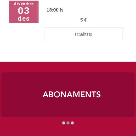
divendres
03
18:00 h
des
5 €
Finalitzat
Diapositiva 2 de 3