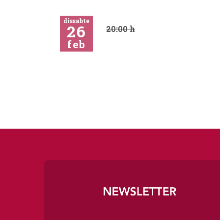
dissabte
26
20:00 h
feb