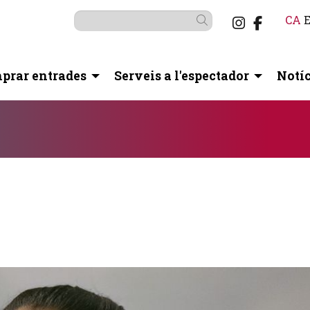
Link a i
Link a
CA
Cercar
prar entrades
Serveis a l'espectador
Notíc
otó pausa per controlar-lo.