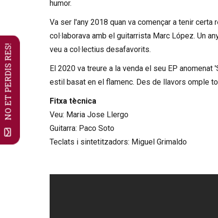
humor.
Va ser l'any 2018 quan va començar a tenir certa 
col·laborava amb el guitarrista Marc López. Un an
NO ET PERDIS RES!
veu a col·lectius desafavorits.
El 2020 va treure a la venda el seu EP anomenat '
estil basat en el flamenc. Des de llavors omple to
Fitxa tècnica
Veu: Maria Jose Llergo
Guitarra: Paco Soto
Teclats i sintetitzadors: Miguel Grimaldo