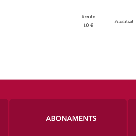
Des de
Finalitzat
10 €