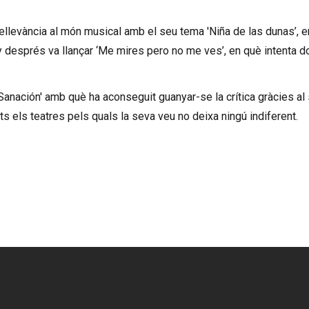
rellevància al món musical amb el seu tema 'Niña de las dunas’, 
y després va llançar ‘Me mires pero no me ves’, en què intenta d
Sanación' amb què ha aconseguit guanyar-se la crítica gràcies al
ts els teatres pels quals la seva veu no deixa ningú indiferent.