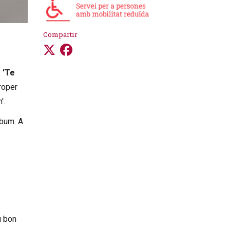
Compartir
 'Te
roper
n'.
lbum. A
u bon