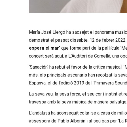
Diapositiva 1 de 4: Maria José Llergo en con
María José Llergo ha sacsejat el panorama musica
demostrat el passat dissabte, 12 de febrer 2022,
espera el mar'
que forma part de la pel·lícula '
concert serà aquí, a L'Auditori de Cornellà, una op
'Sanación' ha rebut el favor de la crítica musical
més, els principals escenaris han recolzat la seva 
Espanya, el de l'edició 2019 del 'Primavera Sound
La seva veu, la seva força, el seu cor i instint et r
travessa amb la seva música de manera salvatge
L'andalusa ha aconseguit colar-se a casa de mili
assessora de Pablo Alborán i al seu pas per 'La 