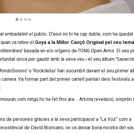
cert
l embadalint el públic. D'això no hi ha cap dubte, com ha quedat
 quan va rebre el
Goya a la Millor Cançó Original pel seu tema
Mediterráneo' basada en els orígens de l'ONG Open Arms. El seu p
ortunitat única per gaudir amb la seva veu i el seu àlbum 'Sanació
. 'MondoSonoro' o 'Rockdelux' han sucumbit davant el seu primer à
carrera. Va formar part del primer cartell paritari dels festivals a
.
emouran com ningú ho ha fet fins ara ... Artista revelació, sorprèn i
.
ons de persones gràcies a la seva participació a “La Voz” com a
Resistència' de David Broncano, on va deixar bona mostra del se