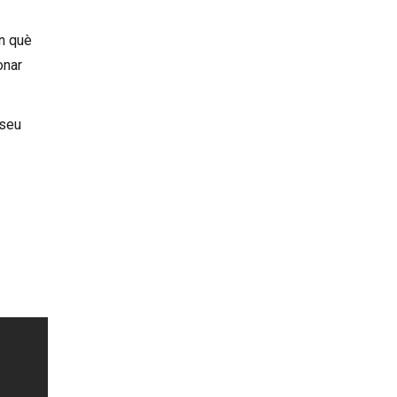
en què
onar
 seu