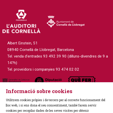
Diapositiva 2 de 3
Albert Einstein, 51
08940 Cornellà de Llobregat, Barcelona
Tel. venda d'entrades 93 492 39 90 (dilluns-divendres de 9 a
14?h)
Tel. proveïdors i companyies 93 474 02 02
Informació sobre cookies
Utilitzem cookies pròpies i de tercers per al correcte funcionament del
lloc web, i si ens dona el seu consentiment, també farem servir
cookies per recopilar dades de les seves visites per obtenir