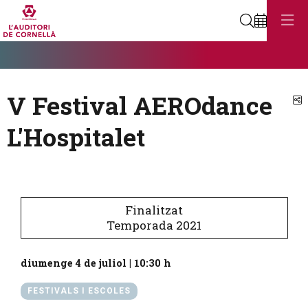
Cerca
Diapositiva 1
Aquest és un carrusel automàtic. Usa les fletxes del teclat o el botó
Diapositiva 1
V Festival AEROdance
C
L'Hospitalet
Finalitzat
Temporada 2021
diumenge 4 de juliol
|
10:30 h
FESTIVALS I ESCOLES