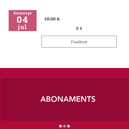
diumenge
04
10:30 h
jul
8 €
Finalitzat