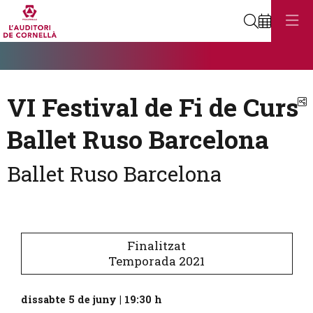
Cerca
Diapositiva 1
Aquest és un carrusel automàtic. Usa les fletxes del teclat o el botó
Diapositiva 1
VI Festival de Fi de Curs
C
Ballet Ruso Barcelona
Ballet Ruso Barcelona
Finalitzat
Temporada 2021
dissabte 5 de juny
|
19:30 h