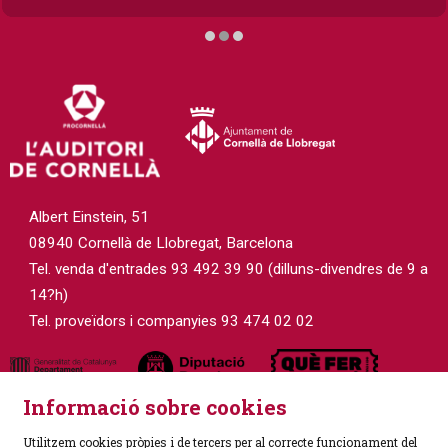
Diapositiva 2 de 3
Albert Einstein, 51
08940 Cornellà de Llobregat, Barcelona
Tel. venda d'entrades 93 492 39 90 (dilluns-divendres de 9 a
14?h)
Tel. proveïdors i companyies 93 474 02 02
Informació sobre cookies
Utilitzem cookies pròpies i de tercers per al correcte funcionament del