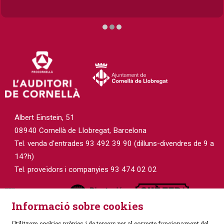
Diapositiva 2 de 3
Albert Einstein, 51
08940 Cornellà de Llobregat, Barcelona
Tel. venda d'entrades 93 492 39 90 (dilluns-divendres de 9 a
14?h)
Tel. proveïdors i companyies 93 474 02 02
Informació sobre cookies
Utilitzem cookies pròpies i de tercers per al correcte funcionament del