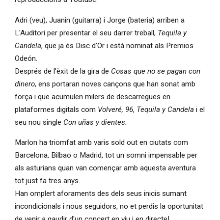
Adri (veu), Juanin (guitarra) i Jorge (bateria) arriben a
L'Auditori per presentar el seu darrer treball,
Tequila y
Candela
, que ja és Disc d’Or i està nominat als Premios
Odeón.
Després de l’èxit de la gira de
Cosas que no se pagan con
dinero
, ens portaran noves cançons que han sonat amb
força i que acumulen milers de descarregues en
plataformes digitals com
Volveré, 96
,
Tequila y Candela
i el
seu nou single
Con uñas y dientes.
Marlon ha triomfat amb varis sold out en ciutats com
Barcelona, Bilbao o Madrid, tot un somni impensable per
als asturians quan van començar amb aquesta aventura
tot just fa tres anys.
Han omplert aforaments des dels seus inicis sumant
incondicionals i nous seguidors, no et perdis la oportunitat
de venir a gaudir d'un concert en viu i en directe!