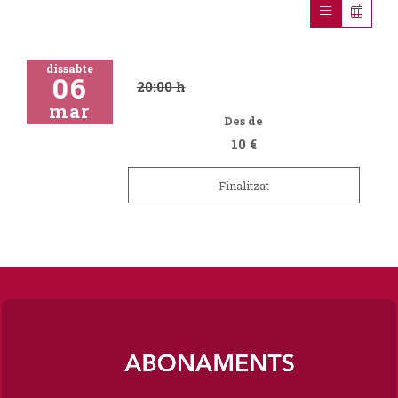
dissabte
06
20:00 h
mar
Des de
10 €
Finalitzat