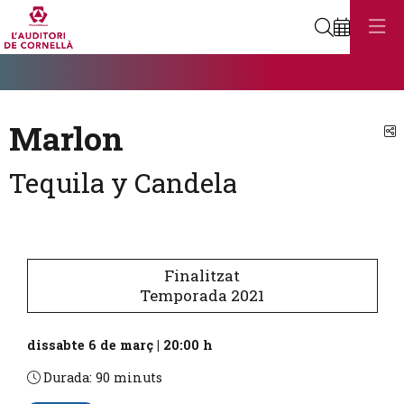
Cerca
Diapositiva 1
Aquest és un carrusel automàtic. Usa les fletxes del teclat o el botó
Diapositiva 1
Marlon
C
Tequila y Candela
Finalitzat
Temporada 2021
dissabte 6 de març
|
20:00 h
Durada:
90 minuts