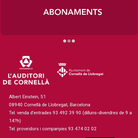
Diapositiva 2 de 3
Albert Einstein, 51
08940 Cornellà de Llobregat, Barcelona
Tel. venda d'entrades 93 492 39 90 (dilluns-divendres de 9 a
14?h)
Tel. proveïdors i companyies 93 474 02 02