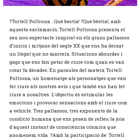
Diapositiva 1 de 1
?Tortell Poltrona ...Què bestia! ?Que bèstia!, amb
aquesta exclamació, Tortell Poltrona presenta el
seu nou espectacle inspirat en els grans pallassos
d’inicis i mitjans del segle XX que ens ha deixat
un llegat que no marceix. Situacions absurdes i
gags que ens fan petar de riure com quan es van
crear fa dècades. En paraules del mateix Tortell
Poltrona, un homenatge als personatges que van
fer riure als nostres avis i que també ens han fet
riure a nosaltres. L'objectiu és estimular les
emocions i provocar sensacions amb el riure com
a vehicle. Tres pallassos, tres exponents de la
condició humana que ens posen de relleu la joia
d'aquest instant de consciència còsmica que
anomenem vida. ?Amb la participació de: Tortell