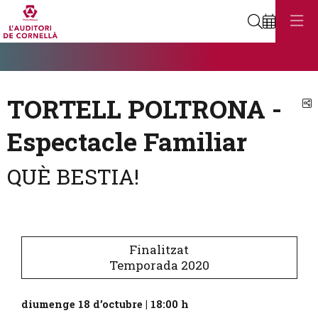
Cerca
Diapositiva 1
Aquest és un carrusel automàtic. Usa les fletxes del teclat o el botó
Diapositiva 1
TORTELL POLTRONA -
C
Espectacle Familiar
QUÈ BESTIA!
Finalitzat
Temporada 2020
diumenge 18 d’octubre
|
18:00 h