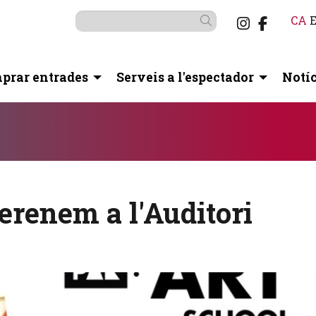
Link a i
Link a
CA
Cercar
prar entrades
Serveis a l'espectador
Notíc
otó pausa per controlar-lo.
erenem a l'Auditori