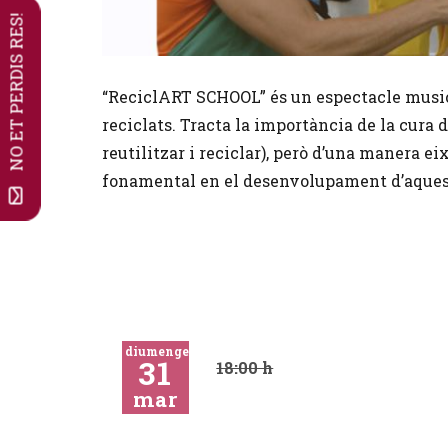
NO ET PERDIS RES!
Diapositiva 1 de 1
“ReciclART SCHOOL” és un espectacle musical
reciclats. Tracta la importància de la cura 
reutilitzar i reciclar), però d’una manera ei
fonamental en el desenvolupament d’aquest
diumenge
31
18:00 h
mar