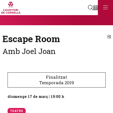
Cerca
Diapositiva 1
Aquest és un carrusel automàtic. Usa les fletxes del teclat o el botó
Diapositiva 1
Escape Room
C
Amb Joel Joan
Finalitzat
Temporada 2019
diumenge 17 de març
|
19:00 h
TEATRE