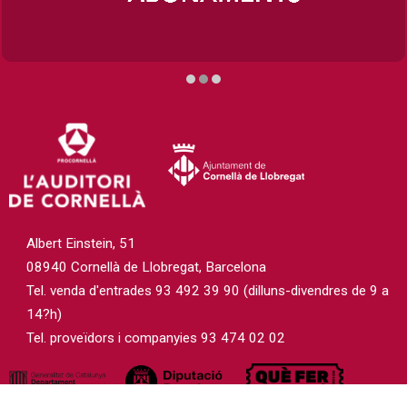
Diapositiva 2 de 3
Albert Einstein, 51
08940 Cornellà de Llobregat, Barcelona
Tel. venda d'entrades 93 492 39 90 (dilluns-divendres de 9 a
14?h)
Tel. proveïdors i companyies 93 474 02 02