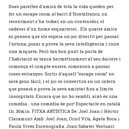
Dues parelles d'amics de tota la vida queden per
fer un escape room al barri d'Hostafrancs, on
recentment s'ha trobat, en un contenidor, el
cadàver d'un home esquarterat... Els quatre amics
es pensen que els espera un joc divertit per passar
l'estona, posar a prova la seva intel·ligència i riure
una miqueta. Però tan bon punt la porta de
l'habitació es tanca hermèticament al seu darrere i
comença el compte enrere, comencen a passar
coses estranyes. Sortir d'aquell “escape room” no
serà gens fàcil, i el joc es convertirà en un infern
que posarà a prova la seva amistat fins a límits
insospitats. Encara que no ho sembli, això és una
comèdia... una comèdia de por! Espectacle en català
1h. 30min. FITXA ARTÍSTICA De: Joel Joan i Hèctor
Claramunt Amb: Joel Joan, Oriol Vila, Àgata Roca i
Paula Vives Escenografia: Joan Sabater Vestuari: