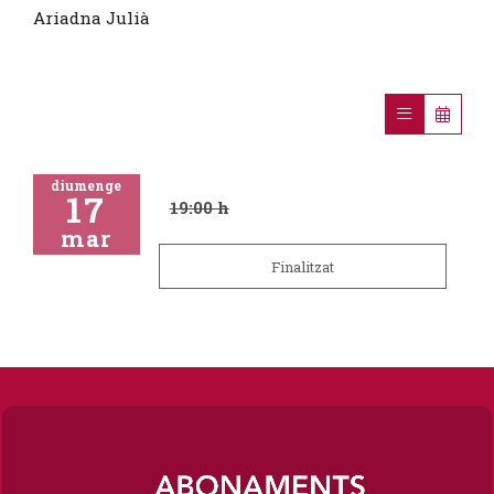
Ariadna Julià
diumenge
17
19:00 h
mar
Finalitzat