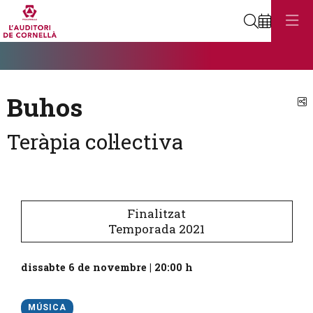
Cerca
Diapositiva 1
Aquest és un carrusel automàtic. Usa les fletxes del teclat o el botó
Diapositiva 1
Buhos
C
Teràpia col·lectiva
Finalitzat
Temporada 2021
dissabte 6 de novembre
|
20:00 h
MÚSICA