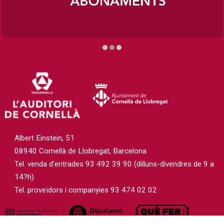
Diapositiva 2 de 3
Albert Einstein, 51
08940 Cornellà de Llobregat, Barcelona
Tel. venda d'entrades 93 492 39 90 (dilluns-divendres de 9 a
14?h)
Tel. proveïdors i companyies 93 474 02 02