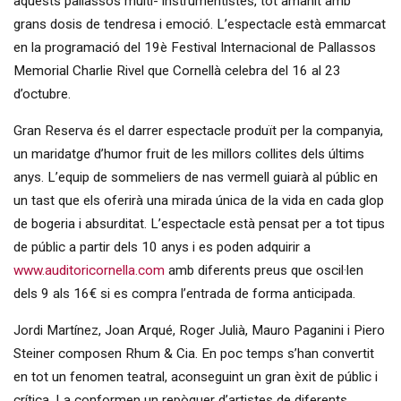
aquests pallassos multi- instrumentistes, tot amanit amb
grans dosis de tendresa i emoció. L’espectacle està emmarcat
en la programació del 19è Festival Internacional de Pallassos
Memorial Charlie Rivel que Cornellà celebra del 16 al 23
d’octubre.
Gran Reserva és el darrer espectacle produït per la companyia,
un maridatge d’humor fruit de les millors collites dels últims
anys. L’equip de sommeliers de nas vermell guiarà al públic en
un tast que els oferirà una mirada única de la vida en cada glop
de bogeria i absurditat. L’espectacle està pensat per a tot tipus
de públic a partir dels 10 anys i es poden adquirir a
www.auditoricornella.com
amb diferents preus que oscil·len
dels 9 als 16€ si es compra l’entrada de forma anticipada.
Jordi Martínez, Joan Arqué, Roger Julià, Mauro Paganini i Piero
Steiner composen Rhum & Cia. En poc temps s’han convertit
en tot un fenomen teatral, aconseguint un gran èxit de públic i
crítica. La conformen un repòquer d’artistes de diferents