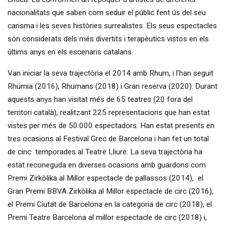
nacionalitats que saben com seduir el públic fent ús del seu
carisma i les seves històries surrealistes. Els seus espectacles
són considerats dels més divertits i terapèutics vistos en els
últims anys en els escenaris catalans.
Van iniciar la seva trajectòria el 2014 amb Rhum, i l’han seguit
Rhümia (2016), Rhumans (2018) i Gran reserva (2020). Durant
aquests anys han visitat més de 65 teatres (20 fora del
territori català), realitzant 225 representacions que han estat
vistes per més de 50.000 espectadors. Han estat presents en
tres ocasions al Festival Grec de Barcelona i han fet un total
de cinc temporades al Teatre Lliure. La seva trajectòria ha
estat reconeguda en diverses ocasions amb guardons com
Premi Zirkòlika al Millor espectacle de pallassos (2014), el
Gran Premi BBVA Zirkòlika al Millor espectacle de circ (2016),
el Premi Ciutat de Barcelona en la categoria de circ (2018), el
Premi Teatre Barcelona al millor espectacle de circ (2018) i,