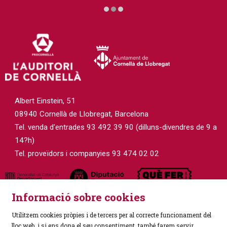
Diapositiva 2 de 3
Albert Einstein, 51
08940 Cornellà de Llobregat, Barcelona
Tel. venda d'entrades 93 492 39 90 (dilluns-divendres de 9 a
14?h)
Tel. proveïdors i companyies 93 474 02 02
Informació sobre cookies
Utilitzem cookies pròpies i de tercers per al correcte funcionament del
lloc web, i si ens dona el seu consentiment, també farem servir