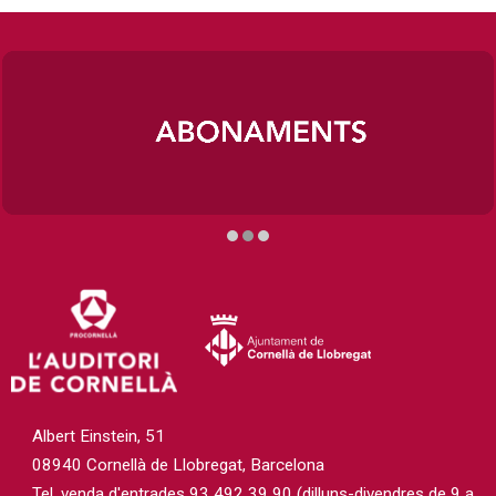
Diapositiva 2 de 3
Albert Einstein, 51
08940 Cornellà de Llobregat, Barcelona
Tel. venda d'entrades 93 492 39 90 (dilluns-divendres de 9 a