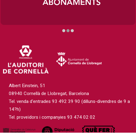
Diapositiva 2 de 3
Albert Einstein, 51
08940 Cornellà de Llobregat, Barcelona
Tel. venda d'entrades 93 492 39 90 (dilluns-divendres de 9 a
14?h)
Tel. proveïdors i companyies 93 474 02 02