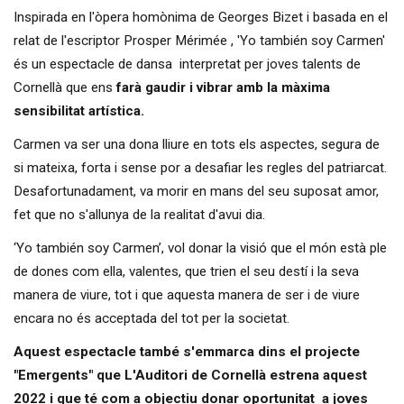
Inspirada en l'òpera homònima de Georges Bizet i basada en el
relat de l'escriptor Prosper Mérimée , 'Yo también soy Carmen'
és un espectacle de dansa interpretat per joves talents de
Cornellà que ens
farà gaudir i vibrar amb la màxima
sensibilitat artística.
Carmen va ser una dona lliure en tots els aspectes, segura de
si mateixa, forta i sense por a desafiar les regles del patriarcat.
Desafortunadament, va morir en mans del seu suposat amor,
fet que no s'allunya de la realitat d'avui dia.
‘Yo también soy Carmen’, vol donar la visió que el món està ple
de dones com ella, valentes, que trien el seu destí i la seva
manera de viure, tot i que aquesta manera de ser i de viure
encara no és acceptada del tot per la societat.
Aquest espectacle
també s'emmarca dins el projecte
"Emergents" que L'Auditori de Cornellà estrena aquest
2022 i que té com a objectiu donar oportunitat a joves