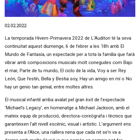
Diapositiva 1 de 1
02.02.2022
La temporada Hivern-Primavera 2022 de L’Auditori té la seva
continuïtat aquest diumenge, 6 de febrer a les 18h amb El
Mundo de Fantasía, un espectacle per a tota la família que farà
vibrar amb composicions musicals molt conegudes com Bajo
el mar, Parte de tu mundo, El ciclo de la vida, Voy a ser Rey
León, Que festín, Bella y Bestia soy, Hay un amigo en mí o No
hay un genio tan genial, entre moltes altres.
El musical infantil arriba avalat pel gran èxit de l’espectacle
‘Michael’s Legacy’, en homenatge a Michael Jackson, amb el
mateix equip de producció, directora-coreògrafa i tècnics que
garanteixen l’alt nivell escènic, visual i artístic. L'argument ens
presenta a l’Alice, una riallera nena que cada nit se'n va a