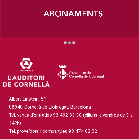
Diapositiva 2 de 3
Albert Einstein, 51
08940 Cornellà de Llobregat, Barcelona
Tel. venda d'entrades 93 492 39 90 (dilluns-divendres de 9 a
14?h)
Tel. proveïdors i companyies 93 474 02 02