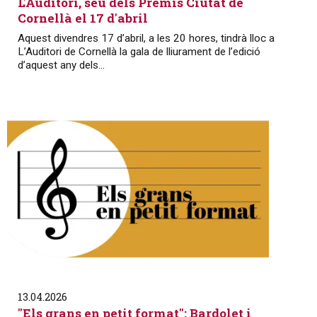
L'Auditori, seu dels Premis Ciutat de
Cornellà el 17 d'abril
Aquest divendres 17 d’abril, a les 20 hores, tindrà lloc a
L’Auditori de Cornellà la gala de lliurament de l’edició
d’aquest any dels...
13.04.2026
"Els grans en petit format": Bardolet i