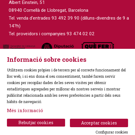
Albert Einstein, 51
08940 Cornellà de Llobregat, Barcelona
Tel. venda d'entrades 93 492 39 90 (dilluns-divendres de 9 a
14?h)
Tel. proveïdors i companyies 93 474 02 02
Informació sobre cookies
Utilitzem cookies pròpies i de tercers per al correcte funcionament del
lloc web, i si ens dona el seu consentiment, també farem servir
cookies per recopilar dades de les seves visites per obtenir
estadístiques agregades per millorar els nostres serveis i mostrar
Sitemap
|
Avís Legal
|
Política de Privacitat
|
publicitat relacionada amb les seves preferències a partir dels seus
Ús de Cookies
|
Contactar
hàbits de navegació.
Més informació
Link a instagram
Link a facebook
Rebutjar cookies
Acceptar cookies
Configurar cookies