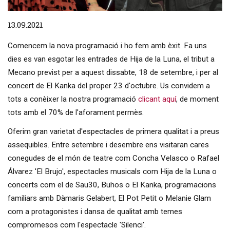
Diapositiva 1 de 1
13.09.2021
Comencem la nova programació i ho fem amb èxit. Fa uns
dies es van esgotar les entrades de Hija de la Luna, el tribut a
Mecano previst per a aquest dissabte, 18 de setembre, i per al
concert de El Kanka del proper 23 d'octubre. Us convidem a
tots a conèixer la nostra programació
clicant aquí
, de moment
tots amb el 70% de l'aforament permès.
Oferim gran varietat d'espectacles de primera qualitat i a preus
assequibles. Entre setembre i desembre ens visitaran cares
conegudes de el món de teatre com Concha Velasco o Rafael
Álvarez 'El Brujo', espectacles musicals com Hija de la Luna o
concerts com el de Sau30, Buhos o El Kanka, programacions
familiars amb Dàmaris Gelabert, El Pot Petit o Melanie Glam
com a protagonistes i dansa de qualitat amb temes
compromesos com l'espectacle 'Silenci'.