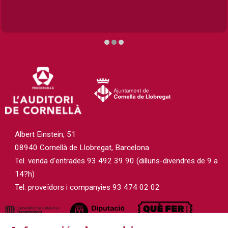
Diapositiva 2 de 3
Albert Einstein, 51
08940 Cornellà de Llobregat, Barcelona
Tel. venda d'entrades 93 492 39 90 (dilluns-divendres de 9 a
14?h)
Tel. proveïdors i companyies 93 474 02 02