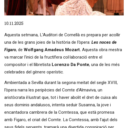
Diapositiva 1 de 1
10.11.2025
Aquesta setmana, L’Auditori de Cornellà es prepara per acollir
una de les grans joies de la història de l’òpera:
Les noces de
Figaro
, de
Wolfgang Amadeus Mozart.
Aquesta obra mestra
va marcar l’inici de la fructífera col·laboració entre el
compositor i el llibretista
Lorenzo Da Ponte
, una de les més
celebrades del gènere operístic.
Ambientada a Sevilla durant la segona meitat del segle XVIII,
l’òpera narra les peripècies del Comte d’Almaviva, un
aristòcrata il·lustrat que, tot i haver abolit el dret de cuixa als
seus dominis andalusos, intenta seduir Susanna, la jove i
encantadora cambrera de la Comtessa, que està promesa
amb Figaro, el criat del Comte. La Comtessa, amb l’ajut dels
seus fidels servents, tramarà una divertida conspiració per