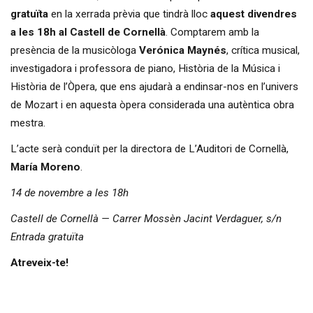
gratuïta
en la xerrada prèvia que tindrà lloc
aquest divendres
a les 18h al
Castell de Cornellà
. Comptarem amb la
presència de la musicòloga
Verónica Maynés
, crítica musical,
investigadora i professora de piano, Història de la Música i
Història de l’Òpera, que ens ajudarà a endinsar-nos en l’univers
de Mozart i en aquesta òpera considerada una autèntica obra
mestra.
L’acte serà conduït per la directora de L’Auditori de Cornellà,
María Moreno
.
14 de novembre a les 18h
Castell de Cornellà — Carrer Mossèn Jacint Verdaguer, s/n
Entrada gratuïta
Atreveix-te!