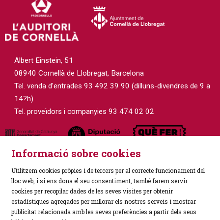
Albert Einstein, 51
08940 Cornellà de Llobregat, Barcelona
Tel. venda d'entrades 93 492 39 90 (dilluns-divendres de 9 a
14?h)
Tel. proveïdors i companyies 93 474 02 02
Informació sobre cookies
Utilitzem cookies pròpies i de tercers per al correcte funcionament del
lloc web, i si ens dona el seu consentiment, també farem servir
cookies per recopilar dades de les seves visites per obtenir
estadístiques agregades per millorar els nostres serveis i mostrar
Sitemap
|
Avís Legal
|
Política de Privacitat
|
publicitat relacionada amb les seves preferències a partir dels seus
Ús de Cookies
|
Contactar