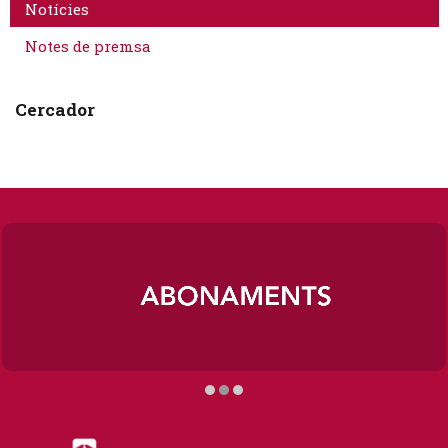
Notícies
Notes de premsa
Cercador
Diapositiva 2 de 3