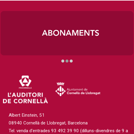
Diapositiva 2 de 3
Albert Einstein, 51
08940 Cornellà de Llobregat, Barcelona
Tel. venda d'entrades 93 492 39 90 (dilluns-divendres de 9 a