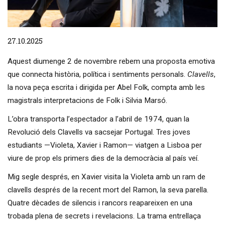
Diapositiva 1 de 1
27.10.2025
Aquest diumenge 2 de novembre rebem una proposta emotiva
que connecta història, política i sentiments personals.
Clavells
,
la nova peça escrita i dirigida per Abel Folk, compta amb les
magistrals interpretacions de Folk i Silvia Marsó.
L’obra transporta l’espectador a l’abril de 1974, quan la
Revolució dels Clavells va sacsejar Portugal. Tres joves
estudiants —Violeta, Xavier i Ramon— viatgen a Lisboa per
viure de prop els primers dies de la democràcia al país veí.
Mig segle després, en Xavier visita la Violeta amb un ram de
clavells després de la recent mort del Ramon, la seva parella.
Quatre dècades de silencis i rancors reapareixen en una
trobada plena de secrets i revelacions. La trama entrellaça