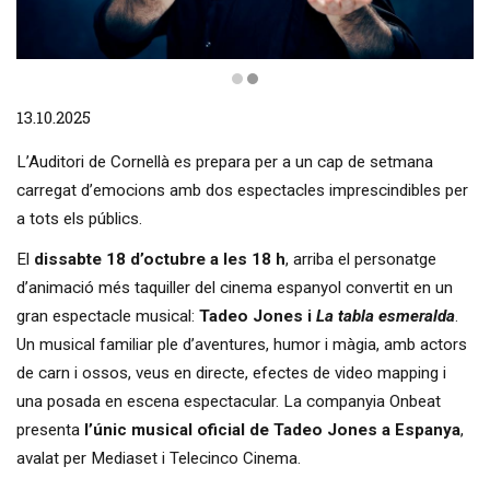
Diapositiva 2 de 2: Bona gent
13.10.2025
L’Auditori de Cornellà es prepara per a un cap de setmana
carregat d’emocions amb dos espectacles imprescindibles per
a tots els públics.
El
dissabte 18 d’octubre a les 18 h
, arriba el personatge
d’animació més taquiller del cinema espanyol convertit en un
gran espectacle musical:
Tadeo Jones i
La tabla esmeralda
.
Un musical familiar ple d’aventures, humor i màgia, amb actors
de carn i ossos, veus en directe, efectes de video mapping i
una posada en escena espectacular. La companyia Onbeat
presenta
l’únic musical oficial de Tadeo Jones a Espanya
,
avalat per Mediaset i Telecinco Cinema.