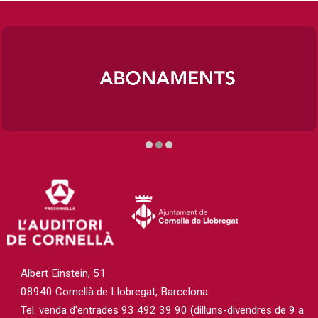
Diapositiva 2 de 3
Albert Einstein, 51
08940 Cornellà de Llobregat, Barcelona
Tel. venda d'entrades 93 492 39 90 (dilluns-divendres de 9 a