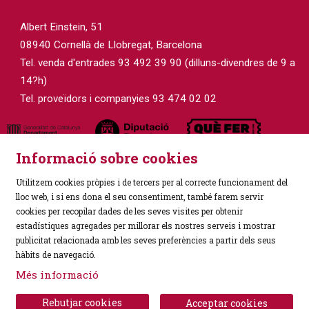
Albert Einstein, 51
08940 Cornellà de Llobregat, Barcelona
Tel. venda d'entrades 93 492 39 90 (dilluns-divendres de 9 a
14?h)
Tel. proveïdors i companyies 93 474 02 02
Informació sobre cookies
Utilitzem cookies pròpies i de tercers per al correcte funcionament del
lloc web, i si ens dona el seu consentiment, també farem servir
cookies per recopilar dades de les seves visites per obtenir
estadístiques agregades per millorar els nostres serveis i mostrar
Sitemap
|
Avís Legal
|
Política de Privacitat
|
publicitat relacionada amb les seves preferències a partir dels seus
Ús de Cookies
|
Contactar
hàbits de navegació.
Més informació
Link a instagram
Link a facebook
Rebutjar cookies
Acceptar cookies