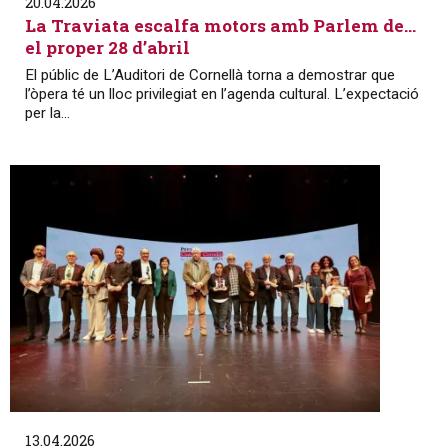
20.04.2026
La Traviata escalfa motors amb Parlem de…
el proper 28 d’abril
El públic de L’Auditori de Cornellà torna a demostrar que
l’òpera té un lloc privilegiat en l’agenda cultural. L’expectació
per la...
13.04.2026