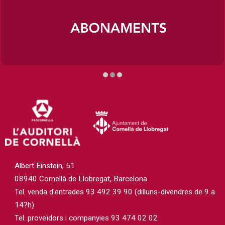
Diapositiva 2 de 3
Albert Einstein, 51
08940 Cornellà de Llobregat, Barcelona
Tel. venda d'entrades 93 492 39 90 (dilluns-divendres de 9 a
14?h)
Tel. proveïdors i companyies 93 474 02 02