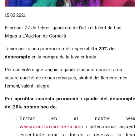
Diapositiva 1 de 1
15.02.2021
El proper 27 de febrer gaudirem de l’art i el talent de Las
Migas a L’Auditori de Cornellà
Tenim per tu una promoció molt especial.
Un 20% de
descompte
en la compra de la teva entrada.
Per què volem que vinguis a gaudir d’aquest concert amb
aquest quartet de dones músiques, símbol del flamenc més
femení, valent i alegre.
Per aprofitar aquesta promoció i gaudir del descompte
del 20% només heu de:
Entrar en el nostre web
www.auditoricornella.com
i seleccionar aquest
espectacle com si fossis a reservar la teva