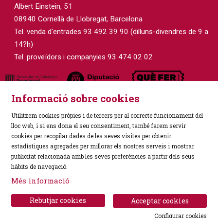
Albert Einstein, 51
08940 Cornellà de Llobregat, Barcelona
Tel. venda d'entrades 93 492 39 90 (dilluns-divendres de 9 a
14?h)
Tel. proveïdors i companyies 93 474 02 02
Informació sobre cookies
Utilitzem cookies pròpies i de tercers per al correcte funcionament del
lloc web, i si ens dona el seu consentiment, també farem servir
cookies per recopilar dades de les seves visites per obtenir
estadístiques agregades per millorar els nostres serveis i mostrar
Sitemap
|
Avís Legal
|
Política de Privacitat
|
publicitat relacionada amb les seves preferències a partir dels seus
Ús de Cookies
|
Contactar
hàbits de navegació.
Més informació
Link a instagram
Link a facebook
Rebutjar cookies
Acceptar cookies
Configurar cookies