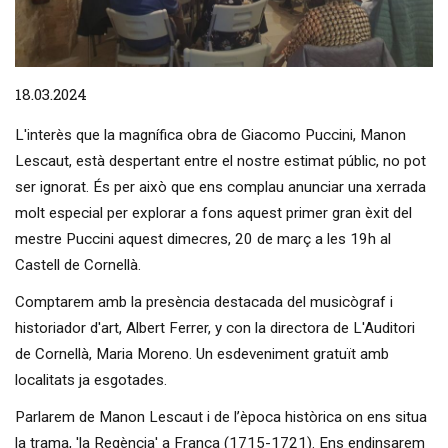
Diapositiva 1 de 1
18.03.2024
L'interès que la magnífica obra de Giacomo Puccini, Manon
Lescaut, està despertant entre el nostre estimat públic, no pot
ser ignorat. És per això que ens complau anunciar una xerrada
molt especial per explorar a fons aquest primer gran èxit del
mestre Puccini aquest dimecres, 20 de març a les 19h al
Castell de Cornellà.
Comptarem amb la presència destacada del musicògraf i
historiador d'art, Albert Ferrer, y con la directora de L'Auditori
de Cornellà, Maria Moreno. Un esdeveniment gratuït amb
localitats ja esgotades.
Parlarem de Manon Lescaut i de l’època històrica on ens situa
la trama, 'la Regència' a França (1715-1721). Ens endinsarem