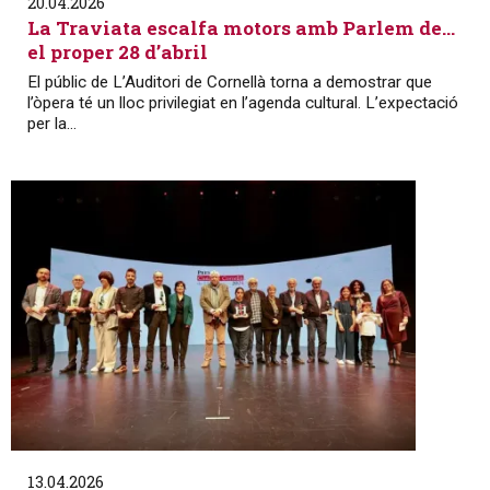
20.04.2026
La Traviata escalfa motors amb Parlem de…
el proper 28 d’abril
El públic de L’Auditori de Cornellà torna a demostrar que
l’òpera té un lloc privilegiat en l’agenda cultural. L’expectació
per la...
13.04.2026