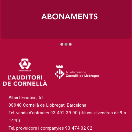
Diapositiva 2 de 3
Albert Einstein, 51
08940 Cornellà de Llobregat, Barcelona
Tel. venda d'entrades 93 492 39 90 (dilluns-divendres de 9 a
14?h)
Tel. proveïdors i companyies 93 474 02 02