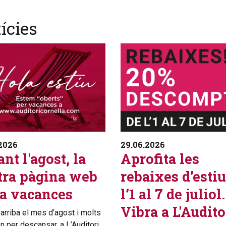
ícies
2026
29.06.2026
nt l'agost, la
Aprofita les
tra pàgina web
rebaixes d’estiu
fa vacances
l’1 al 7 de juliol.
Vibra a L'Audito
arriba el mes d’agost i molts
en per descansar, a L’Auditori