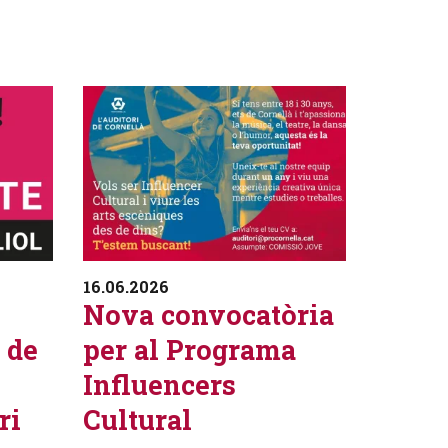
16.06.2026
Nova convocatòria
 de
per al Programa
Influencers
ri
Cultural