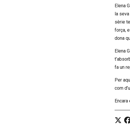
Elena G
la seva
sèrie t
força, 
dona qu
Elena G
t’absor
fa un r
Per aqu
com d’u
Encara 