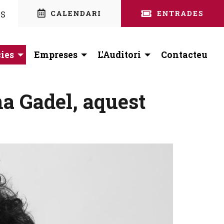
nstagram
 facebook
ES
ies
Empreses
L'Auditori
Contacteu
ena Gadel, aquest