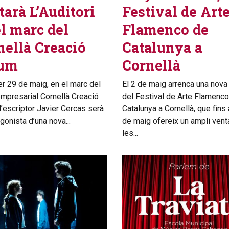
tarà L’Auditori
Festival de Art
l marc del
Flamenco de
nellà Creació
Catalunya a
um
Cornellà
er 29 de maig, en el marc del
El 2 de maig arrenca una nova
mpresarial Cornellà Creació
del Festival de Arte Flamenc
l’escriptor Javier Cercas serà
Catalunya a Cornellà, que fins 
gonista d’una nova...
de maig ofereix un ampli vent
les...