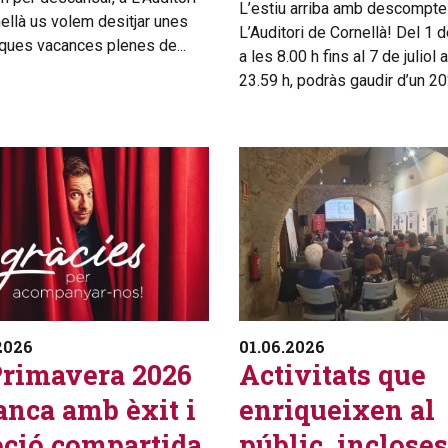
L’estiu arriba amb descompte
ellà us volem desitjar unes
L’Auditori de Cornellà! Del 1 de
ques vacances plenes de...
a les 8.00 h fins al 7 de juliol 
23.59 h, podràs gaudir d’un 20%
2026
01.06.2026
Primavera 2026
Activitats que
anca amb èxit i
enriqueixen al
ció compartida
públic, incloses