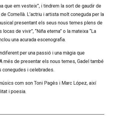
 que em vesteix”, i tindrem la sort de gaudir de
e Cornellà. L’actriu i artista molt coneguda per la
 musical presentant els seus nous temes plens de
locas de vivir”, “Niña eterna” o la mateixa “La
nclou una acurada escenografia.
ndiferent per una passió i una màgia que
. A més de presentar els nous temes, Gadel també
s conegudes i celebrades.
 músics com son Toni Pagès i Marc López, així
tat i poesia.