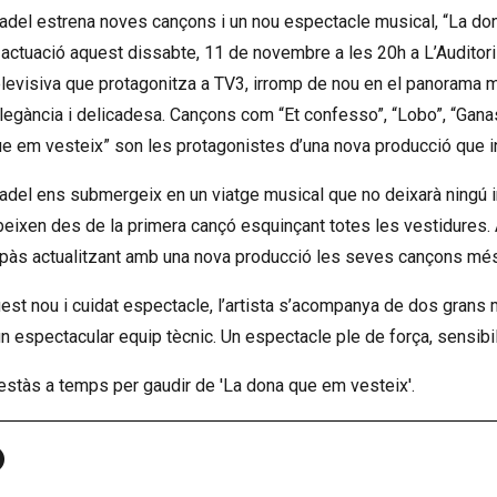
adel estrena noves cançons i un nou espectacle musical, “La dona
 actuació aquest dissabte, 11 de novembre a les 20h a L’Auditori d
elevisiva que protagonitza a TV3, irromp de nou en el panorama
elegància i delicadesa. Cançons com “Et confesso”, “Lobo”, “Ganas 
e em vesteix” son les protagonistes d’una nova producció que i
adel ens submergeix en un viatge musical que no deixarà ningú i
beixen des de la primera cançó esquinçant totes les vestidures
epàs actualitzant amb una nova producció les seves cançons mé
est nou i cuidat espectacle, l’artista s’acompanya de dos grans
n espectacular equip tècnic. Un espectacle ple de força, sensibili
estàs a temps per gaudir de 'La dona que em vesteix'.