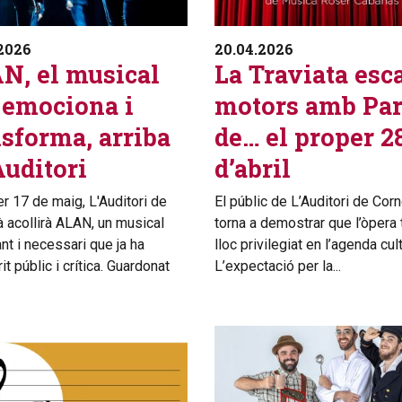
2026
20.04.2026
N, el musical
La Traviata esc
 emociona i
motors amb Pa
nsforma, arriba
de… el proper 2
Auditori
d’abril
er 17 de maig, L'Auditori de
El públic de L’Auditori de Corn
à acollirà ALAN, un musical
torna a demostrar que l’òpera 
nt i necessari que ja ha
lloc privilegiat en l’agenda cult
t públic i crítica. Guardonat
L’expectació per la...