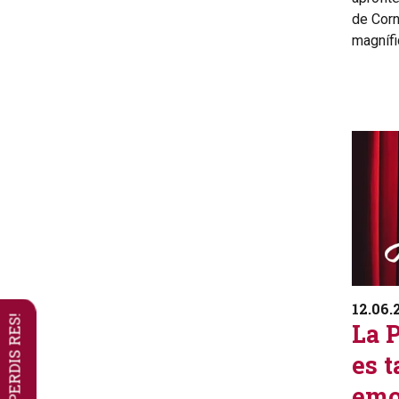
de Corn
magnífi
12.06.
NO ET PERDIS RES!
La 
es t
emo