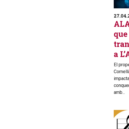
27.04.
ALA
que
tra
a L’
El prop
Cornell
impacta
conqueri
amb...