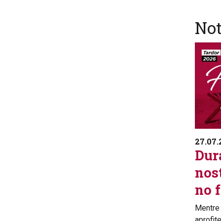
Not
27.07.
Dura
nos
no 
Mentre 
aprofit