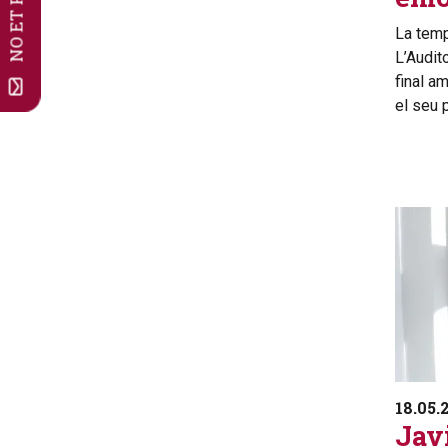
La tem
L’Audito
final a
el seu p
18.05.
Jav