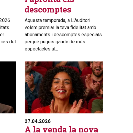
descomptes
 2026
Aquesta temporada, a L’Auditori
itats
volem premiar la teva fidelitat amb
er
abonaments i descomptes especials
cies del
perquè puguis gaudir de més
espectacles al...
27.04.2026
A la venda la nova