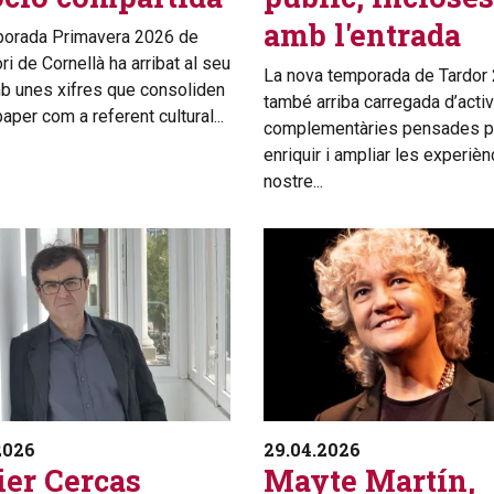
amb l'entrada
porada Primavera 2026 de
ri de Cornellà ha arribat al seu
La nova temporada de Tardor
mb unes xifres que consoliden
també arriba carregada d’activ
aper com a referent cultural...
complementàries pensades p
enriquir i ampliar les experièn
nostre...
2026
29.04.2026
ier Cercas
Mayte Martín,