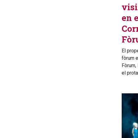
visi
en e
Cor
Fòr
El prop
fòrum e
Fòrum, 
el prota