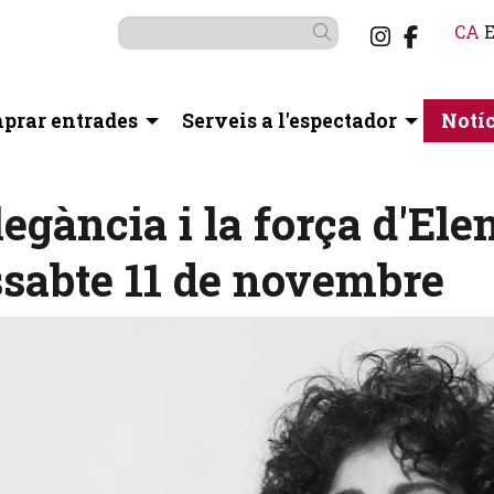
Link a i
Link a
CA
Cercar
prar entrades
Serveis a l'espectador
Notíc
elegància i la força d'El
ssabte 11 de novembre