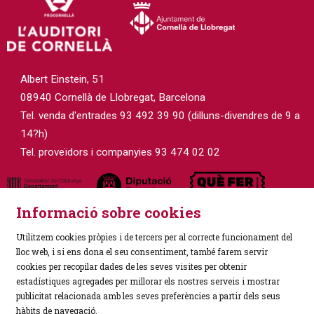
Albert Einstein, 51
08940 Cornellà de Llobregat, Barcelona
Tel. venda d'entrades 93 492 39 90 (dilluns-divendres de 9 a
14?h)
Tel. proveïdors i companyies 93 474 02 02
Informació sobre cookies
Utilitzem cookies pròpies i de tercers per al correcte funcionament del
lloc web, i si ens dona el seu consentiment, també farem servir
cookies per recopilar dades de les seves visites per obtenir
estadístiques agregades per millorar els nostres serveis i mostrar
Sitemap
|
Avís Legal
|
Política de Privacitat
|
publicitat relacionada amb les seves preferències a partir dels seus
Ús de Cookies
|
Contactar
hàbits de navegació.