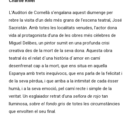
Charlie Rivel
L’Auditori de Cornellà s’engalana aquest diumenge per
rebre la visita d’un dels més grans de l’escena teatral, José
Sacristán. Amb totes les localitats venudes, l’actor dona
vida al protagonista d’una de les obres més cèlebres de
Miguel Delibes, un pintor sumit en una profunda crisi
creativa des de la mort de la seva dona. Aquesta obra
teatral és el relat d´una història d´amor en camí
desenfrenat cap a la mort, que ens situa en aquella
Espanya amb trets inequívocs, que ens parla de la felicitat i
de la seva pèrdua, i que arriba a la intimitat de cada ésser
humà, i a la seva emoció, pel camí recte i simple de la
veritat. Un esglaiador retrat d'una
señora de rojo
tan
lluminosa,
sobre el fondo gris
de totes les circumstàncies
que envolten el seu final.