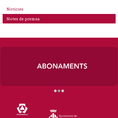
Notícies
Notes de premsa
Diapositiva 2 de 3