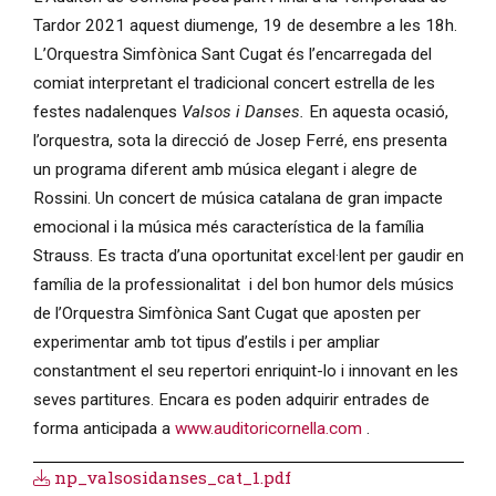
Tardor 2021 aquest diumenge, 19 de desembre a les 18h.
L’Orquestra Simfònica Sant Cugat és l’encarregada del
comiat interpretant el tradicional concert estrella de les
festes nadalenques
Valsos i Danses.
En aquesta ocasió,
l’orquestra, sota la direcció de Josep Ferré, ens presenta
un programa diferent amb música elegant i alegre de
Rossini. Un concert de música catalana de gran impacte
emocional i la música més característica de la família
Strauss. Es tracta d’una oportunitat excel·lent per gaudir en
família de la professionalitat i del bon humor dels músics
de l’Orquestra Simfònica Sant Cugat que aposten per
experimentar amb tot tipus d’estils i per ampliar
constantment el seu repertori enriquint-lo i innovant en les
seves partitures. Encara es poden adquirir entrades de
forma anticipada a
www.auditoricornella.com
.
np_valsosidanses_cat_1.pdf