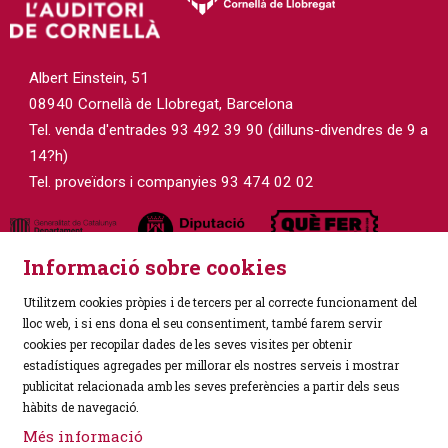
Albert Einstein, 51
08940 Cornellà de Llobregat, Barcelona
Tel. venda d'entrades 93 492 39 90 (dilluns-divendres de 9 a
14?h)
Tel. proveïdors i companyies 93 474 02 02
Informació sobre cookies
Utilitzem cookies pròpies i de tercers per al correcte funcionament del
lloc web, i si ens dona el seu consentiment, també farem servir
cookies per recopilar dades de les seves visites per obtenir
estadístiques agregades per millorar els nostres serveis i mostrar
Sitemap
|
Avís Legal
|
Política de Privacitat
|
publicitat relacionada amb les seves preferències a partir dels seus
Ús de Cookies
|
Contactar
hàbits de navegació.
Més informació