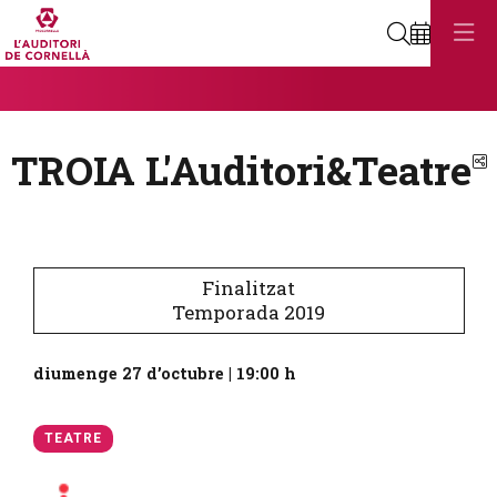
Cerca
Diapositiva 1
Aquest és un carrusel automàtic. Usa les fletxes del teclat o el botó
Diapositiva 1
TROIA L'Auditori&Teatre
C
Finalitzat
Temporada 2019
diumenge 27 d’octubre
|
19:00 h
TEATRE