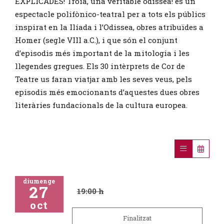
EXPLICADES! Troia, una veritable odissea! és un
espectacle polifònico-teatral per a tots els públics
inspirat en la Ilíada i l’Odissea, obres atribuïdes a
Homer (segle VIII a.C.), i que són el conjunt
d’episodis més important de la mitologia i les
llegendes gregues. Els 30 intèrprets de Cor de
Teatre us faran viatjar amb les seves veus, pels
episodis més emocionants d’aquestes dues obres
literàries fundacionals de la cultura europea.
diumenge
27
19:00 h
oct
Finalitzat