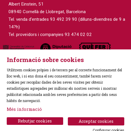
Albert Einstein, 51
08940 Cornellà de Llobregat, Barcelona
Tel. venda d'entrades 93 492 39 90 (dilluns-divendres de 9 a
14?h)
Tel. proveïdors i companyies 93 474 02 02
Informació sobre cookies
Utilitzem cookies pròpies i de tercers per al correcte funcionament del
lloc web, i si ens dona el seu consentiment, també farem servir
cookies per recopilar dades de les seves visites per obtenir
estadístiques agregades per millorar els nostres serveis i mostrar
Sitemap
|
Avís Legal
|
Política de Privacitat
|
publicitat relacionada amb les seves preferències a partir dels seus
Ús de Cookies
|
Contactar
hàbits de navegació.
Més informació
Link a instagram
Link a facebook
Rebutjar cookies
Acceptar cookies
Configurar cookies