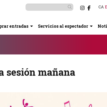
Link a i
Link a
CA
Buscar
rar entradas
Servicios al espectador
Noti
botón pausa para controlarlo.
na sesión mañana