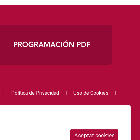
|
|
|
Política de Privacidad
Uso de Cookies
Link a i
Link 
Aceptar cookies