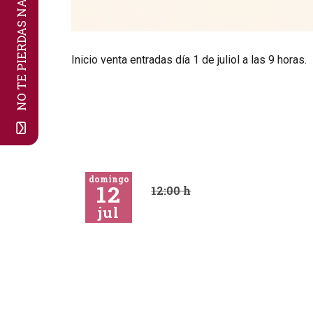
NO TE PIERDAS NADA!
Diapositiva 1 de 1
Inicio venta entradas día 1 de juliol a las 9 horas.
domingo
12
12:00 h
jul